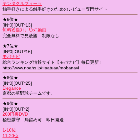
テンタクルフィーラ
触手好きによる触手好きのためのレビュー専門サイト
★6位★
[IN*0][OUT*13]
無料盗撮ｽﾄﾘｰﾐﾝｸﾞ動画
完全無料で見放題 制限なし
★7位★
[IN*0][OUT*16]
モバナビ
総合ランキング情報サイト【モバナビ】毎日更新！
http://www.noahs.jp/~aatuaa/mobanavi
★8位★
[IN*0][OUT*25]
Elegance
京都の草野球チームです。
★9位★
[IN*0][OUT*2]
200円裏DVD
秘密厳守 局留め可 即日発送
1-10位
11-20位