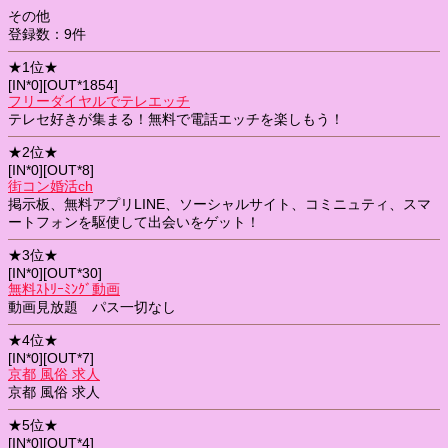
その他
登録数：9件
★1位★
[IN*0][OUT*1854]
フリーダイヤルでテレエッチ
テレセ好きが集まる！無料で電話エッチを楽しもう！
★2位★
[IN*0][OUT*8]
街コン婚活ch
掲示板、無料アプリLINE、ソーシャルサイト、コミニュティ、スマ
ートフォンを駆使して出会いをゲット！
★3位★
[IN*0][OUT*30]
無料ｽﾄﾘｰﾐﾝｸﾞ動画
動画見放題 パス一切なし
★4位★
[IN*0][OUT*7]
京都 風俗 求人
京都 風俗 求人
★5位★
[IN*0][OUT*4]