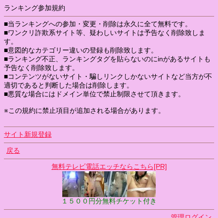
ランキング参加規約
■当ランキングへの参加・変更・削除は永久に全て無料です。
■ワンクリ詐欺系サイト等、疑わしいサイトは予告なく削除致しま
す。
■意図的なカテゴリー違いの登録も削除致します。
■ランキング不正、ランキングタグを貼らないのにinがあるサイトも
予告なく削除致します。
■コンテンツがないサイト・騙しリンクしかないサイトなど当方が不
適切であると判断した場合は削除します。
■悪質な場合にはドメイン単位で禁止制限させて頂きます。
※この規約に禁止項目が追加される場合があります。
サイト新規登録
戻る
無料テレビ電話エッチならこちら[PR]
１５００円分無料チケット付き
管理ログイン